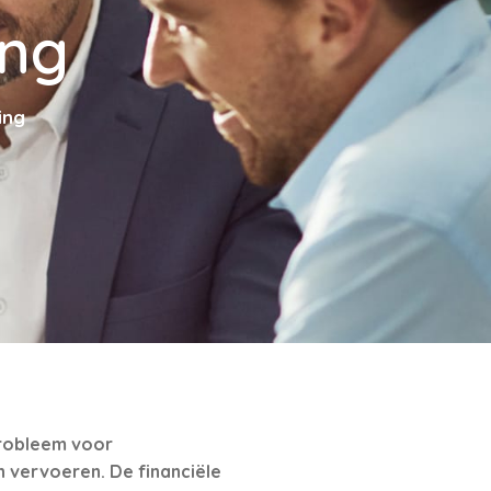
ing
ing
probleem voor
 vervoeren. De financiële