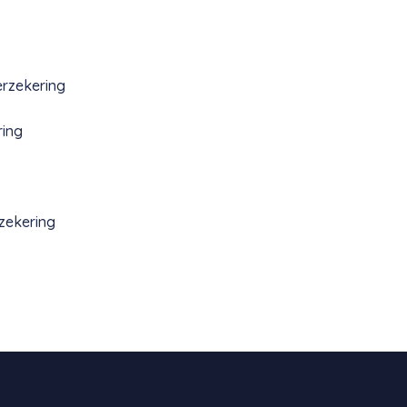
erzekering
ring
zekering