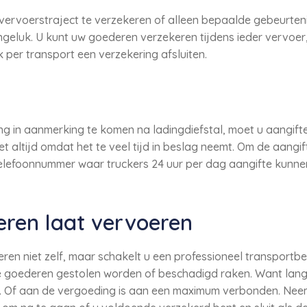
 vervoerstraject te verzekeren of alleen bepaalde gebeurten
ngeluk. U kunt uw goederen verzekeren tijdens ieder vervoer,
 per transport een verzekering afsluiten.
in aanmerking te komen na ladingdiefstal, moet u aangifte d
t altijd omdat het te veel tijd in beslag neemt. Om de aangi
 telefoonnummer waar truckers 24 uur per dag aangifte kunne
eren laat vervoeren
ren niet zelf, maar schakelt u een professioneel transportbed
e goederen gestolen worden of beschadigd raken. Want lang n
e. Of aan de vergoeding is aan een maximum verbonden. Ne