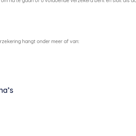
m na te gaan of u voldoende verzekerd bent en sluit als dat
rzekering hangt onder meer af van:
na’s