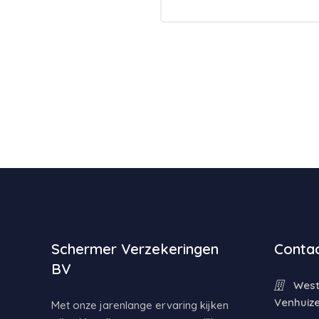
Schermer Verzekeringen
Contac
BV
Weste
Venhuiz
Met onze jarenlange ervaring kijken