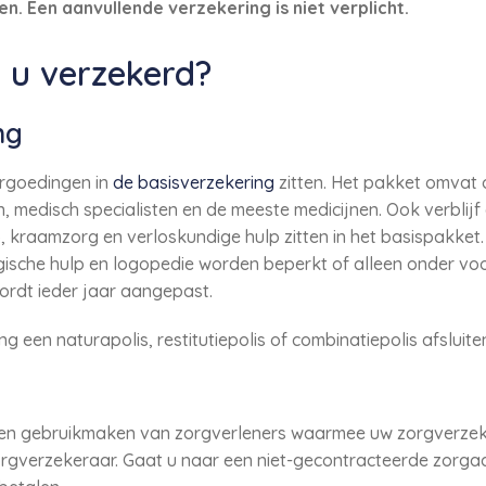
. Een aanvullende verzekering is niet verplicht.
 u verzekerd?
ng
rgoedingen in
de basisverzekering
zitten. Het pakket omvat
, medisch specialisten en de meeste medicijnen. Ook verblijf
, kraamzorg en verloskundige hulp zitten in het basispakket
ogische hulp en logopedie worden beperkt of alleen onder v
ordt ieder jaar aangepast.
g een naturapolis, restitutiepolis of combinatiepolis afsluite
leen gebruikmaken van zorgverleners waarmee uw zorgverzek
zorgverzekeraar. Gaat u naar een niet-gecontracteerde zorga