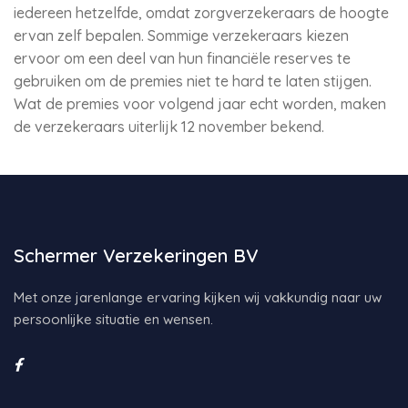
iedereen hetzelfde, omdat zorgverzekeraars de hoogte
ervan zelf bepalen. Sommige verzekeraars kiezen
ervoor om een deel van hun financiële reserves te
gebruiken om de premies niet te hard te laten stijgen.
Wat de premies voor volgend jaar echt worden, maken
de verzekeraars uiterlijk 12 november bekend.
Schermer Verzekeringen BV
Met onze jarenlange ervaring kijken wij vakkundig naar uw
persoonlijke situatie en wensen.