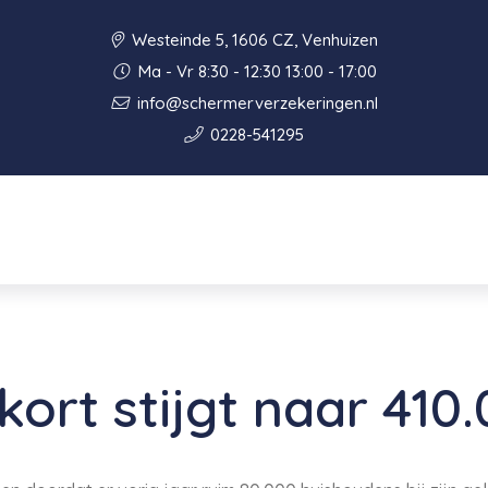
Westeinde 5, 1606 CZ, Venhuizen
Ma - Vr 8:30 - 12:30 13:00 - 17:00
info@schermerverzekeringen.nl
0228-541295
ort stijgt naar 410