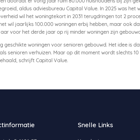
en doordat er vorig jaar ruim 80.000 huishoudens bij zijn 
gegroeid, aldus adviesbureau Capital Value. In 2025 was het 
erheid wil het woningtekort in 2031 terugdringen tot 2 proc
binet wil jaarlijks 100.000 woningen erbij hebben, maar ook da
 jaar voor het derde jaar op rij minder woningen zijn gebou
g geschikte woningen voor senioren gebouwd. Het idee is da
ls senioren verhuizen. Maar op dit moment wordt slechts 10 
haald, schrijft Capital Value.
tinformatie
Snelle Links