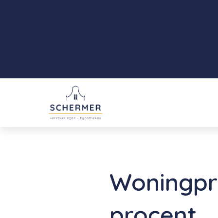
Woningpri
procent