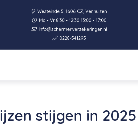
Westeinde 5, 1606 CZ, Venhuizen
Ma - Vr 8:30 - 12:30 13:00 - 17:00
info@schermerverzekeringen.nl
0228-541295
jzen stijgen in 2025