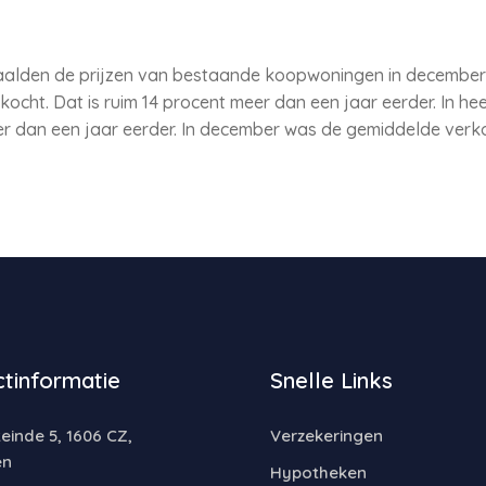
alden de prijzen van bestaande koopwoningen in december m
ocht. Dat is ruim 14 procent meer dan een jaar eerder. In he
eer dan een jaar eerder. In december was de gemiddelde ver
tinformatie
Snelle Links
inde 5, 1606 CZ,
Verzekeringen
en
Hypotheken