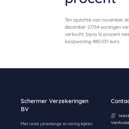
Ten opzichte van november da
december 27.154 woningen verk
verkocht, bijna 16 procent m
koopwoning 480.051 euro.
Schermer Verzekeringen
Contac
BV
Weste
Venhuiz
Met onze jarenlange ervaring kijken