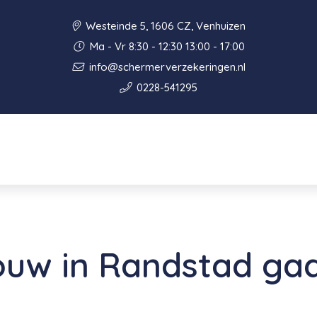
Westeinde 5, 1606 CZ, Venhuizen
Ma - Vr 8:30 - 12:30 13:00 - 17:00
info@schermerverzekeringen.nl
0228-541295
uw in Randstad gaa