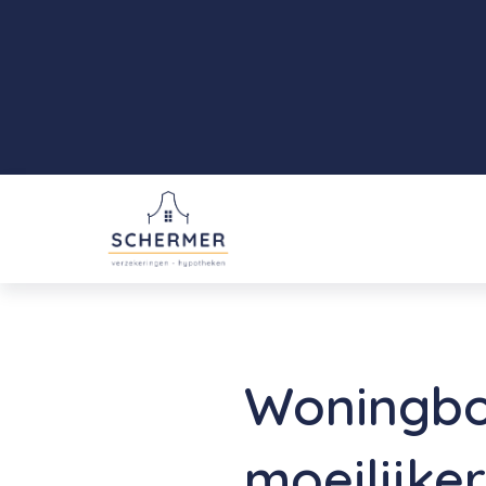
Woningbo
moeilijker