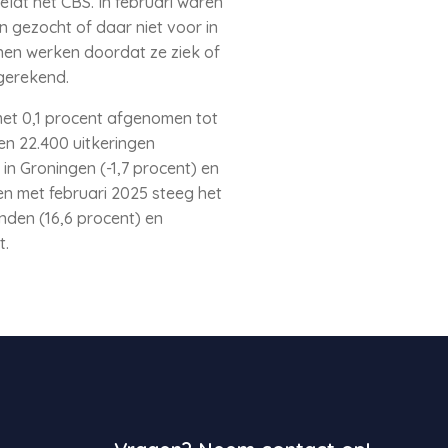
dt het CBS. In februari waren
n gezocht of daar niet voor in
nen werken doordat ze ziek of
gerekend.
met 0,1 procent afgenomen tot
en 22.400 uitkeringen
 in Groningen (-1,7 procent) en
en met februari 2025 steeg het
nden (16,6 procent) en
t.