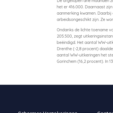
De afgelopen drie maanden zij
het er 416.000. Daarnaast zijn
aanmerking kwamen. Daarbij g
arbeidsongeschikt zijn. Ze w
Ondanks de lichte toename van
205.500, zegt uitkeringsinsta
beëindigd. Het aantal WW-uitke
Drenthe (-2,8 procent) daalde 
aantal WW-uitkeringen het ster
Gorinchem (16,2 procent). In 13