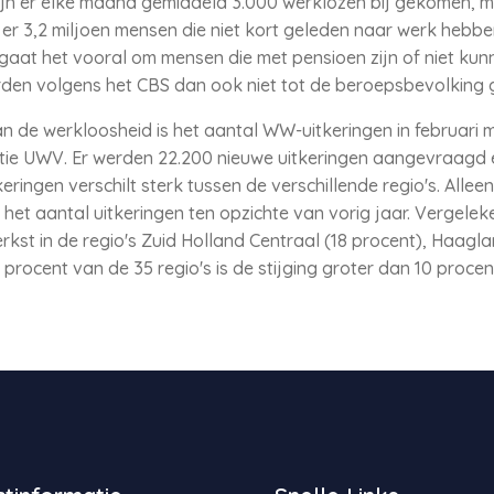
n er elke maand gemiddeld 3.000 werklozen bij gekomen, mel
 er 3,2 miljoen mensen die niet kort geleden naar werk hebbe
aat het vooral om mensen die met pensioen zijn of niet kun
orden volgens het CBS dan ook niet tot de beroepsbevolking 
 de werkloosheid is het aantal WW-uitkeringen in februari 
ntie UWV. Er werden 22.200 nieuwe uitkeringen aangevraagd 
ringen verschilt sterk tussen de verschillende regio's. Alleen
het aantal uitkeringen ten opzichte van vorig jaar. Vergelek
kst in de regio's Zuid Holland Centraal (18 procent), Haagla
 procent van de 35 regio's is de stijging groter dan 10 procen