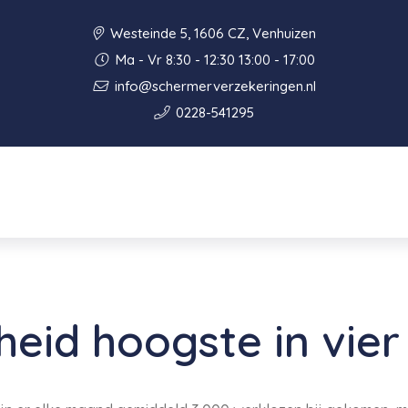
Westeinde 5, 1606 CZ, Venhuizen
Ma - Vr 8:30 - 12:30 13:00 - 17:00
info@schermerverzekeringen.nl
0228-541295
eid hoogste in vier