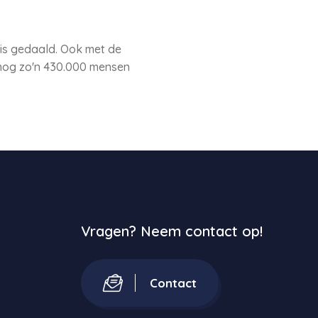
d is gedaald. Ook met de
n nog zo'n 430.000 mensen
Vragen? Neem contact op!
Contact