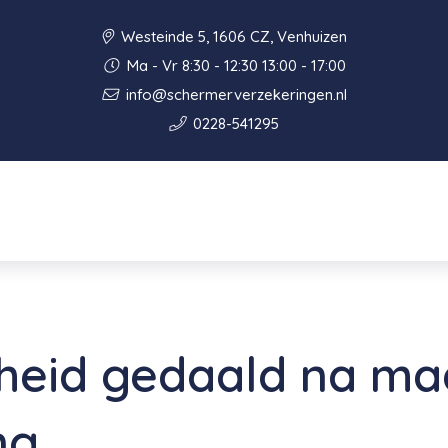
Westeinde 5, 1606 CZ, Venhuizen
Ma - Vr 8:30 - 12:30 13:00 - 17:00
info@schermerverzekeringen.nl
0228-541295
heid gedaald na m
ng