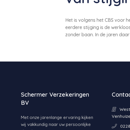
Het is volgens het CBS voor he
eerdere stijging is de werkloo
zonder baan. In de jaren daarv
Schermer Verzekeringen
Contac
BV
Weste
Venhuiz
Met onze jarenlange ervaring kijken
wij vakkundig naar uw persoonlijke
0228