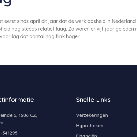
t eerst sinds april dit jaar dat de werkloosheid in Nederlan
sheid nog steeds relatief laag. Zo waren er vijf jaar gelede
oor lag dat aantal nog flink hoger.
tinformatie
Snelle Links
inde 5, 1606 CZ,
Verzekeringen
en
Hypotheken
-541295
Financiën