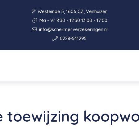
Westeinde 5, 1606 CZ, Venhuizen
Ma - Vr 8:30 - 12:30 13:00 - 17:00
info@schermerverzekeringen.nl
0228-541295
e toewijzing koopw