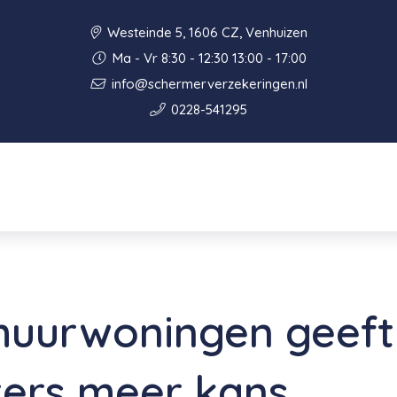
Westeinde 5, 1606 CZ, Venhuizen
Ma - Vr 8:30 - 12:30 13:00 - 17:00
info@schermerverzekeringen.nl
0228-541295
huurwoningen geeft
ters meer kans