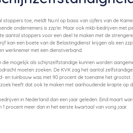
al stoppers toe, meldt Nu.nl op basis van cijfers van de Ka
ppende ondernemers is zzp'er. Maar ook mkb-bedrijven met p
te aantal stoppers voor een deel te maken met de strengere
rijf kan een boete van de Belastingdienst krijgen als een zzp
 een werknemer met een dienstverband.
n die mogelijk als schijnzelfstandige kunnen worden aangem
dracht moeten zoeken. De KVK zag het aantal zelfstandigen 
nd- en tuinbouw was met 90 procent de toename het grootst. M
rzoek heeft dat ook te maken met aanhoudende krapte op d
 bedrijven in Nederland dan een jaar geleden. Eind maart war
im 1 procent meer dan in het eerste kwartaal van vorig jaar.