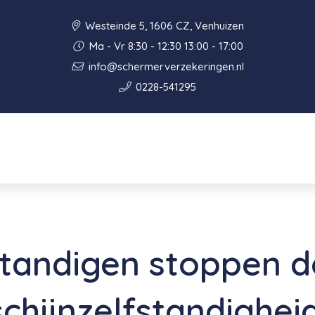
Westeinde 5, 1606 CZ, Venhuizen
Ma - Vr 8:30 - 12:30 13:00 - 17:00
info@schermerverzekeringen.nl
0228-541295
standigen stoppen 
schijnzelfstandighei