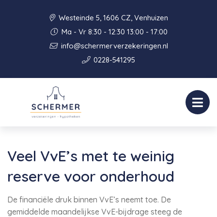
Westeinde 5, 1606 CZ, Venhuizen
Ma - Vr 8:30 - 12:30 13:00 - 17:00
info@schermerverzekeringen.nl
0228-541295
Veel VvE’s met te weinig
reserve voor onderhoud
De financiële druk binnen VvE’s neemt toe. De
gemiddelde maandelijkse VvE-bijdrage steeg de