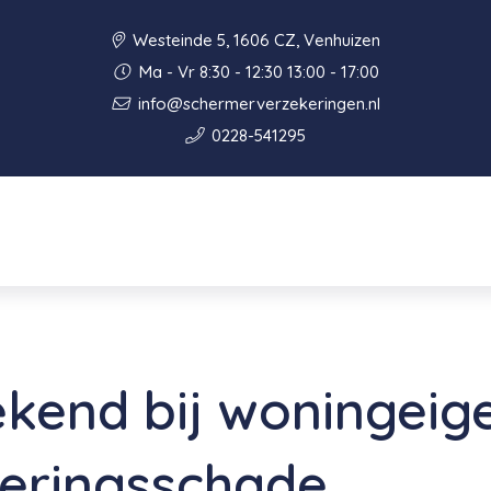
Westeinde 5, 1606 CZ, Venhuizen
Ma - Vr 8:30 - 12:30 13:00 - 17:00
info@schermerverzekeringen.nl
0228-541295
kend bij woningeig
deringsschade