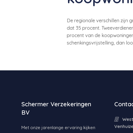
De regionale verschillen zijn 
dat 35 procent. Tweeverdiene
procent van de koopwoningen 
schenkingsvrijstelling, dan lo
Schermer Verzekeringen
Contac
BV
Weste
Venhuiz
Met onze jarenlange ervaring kijken