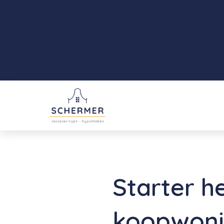
Starter h
koopwon