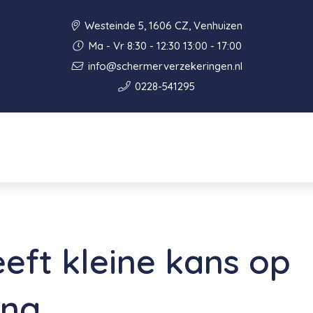
Westeinde 5, 1606 CZ, Venhuizen
Ma - Vr 8:30 - 12:30 13:00 - 17:00
info@schermerverzekeringen.nl
0228-541295
eeft kleine kans op
ing