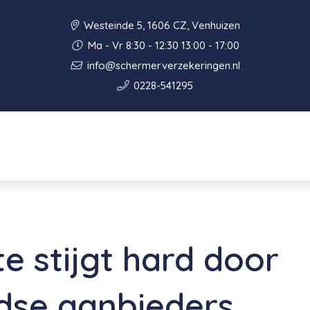
Westeinde 5, 1606 CZ, Venhuizen
Ma - Vr 8:30 - 12:30 13:00 - 17:00
info@schermerverzekeringen.nl
0228-541295
e stijgt hard door
dse aanbieders