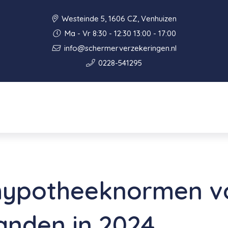
Westeinde 5, 1606 CZ, Venhuizen
Ma - Vr 8:30 - 12:30 13:00 - 17:00
info@schermerverzekeringen.nl
0228-541295
hypotheeknormen v
anden in 2024