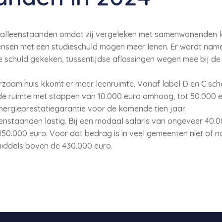
or alleenstaanden omdat zij vergeleken met samenwonenden l
ensen met een studieschuld mogen meer lenen. Er wordt name
e schuld gekeken, tussentijdse aflossingen wegen mee bij d
zaam huis kkomt er meer leenruimte. Vanaf label D en C sch
e ruimte met stappen van 10.000 euro omhoog, tot 50.000 
nergieprestatiegarantie voor de komende tien jaar.
eenstaanden lastig. Bij een modaal salaris van ongeveer 40.00
0.000 euro. Voor dat bedrag is in veel gemeenten niet of na
nmiddels boven de 430.000 euro.