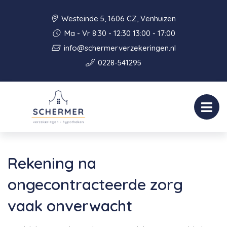
Westeinde 5, 1606 CZ, Venhuizen
Ma - Vr 8:30 - 12:30 13:00 - 17:00
info@schermerverzekeringen.nl
0228-541295
Rekening na
ongecontracteerde zorg
vaak onverwacht