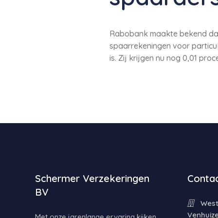
Rabobank maakte bekend dat h
spaarrekeningen voor particul
is. Zij krijgen nu nog 0,01 pr
Schermer Verzekeringen
Contac
BV
Weste
Venhuiz
Met onze jarenlange ervaring kijken