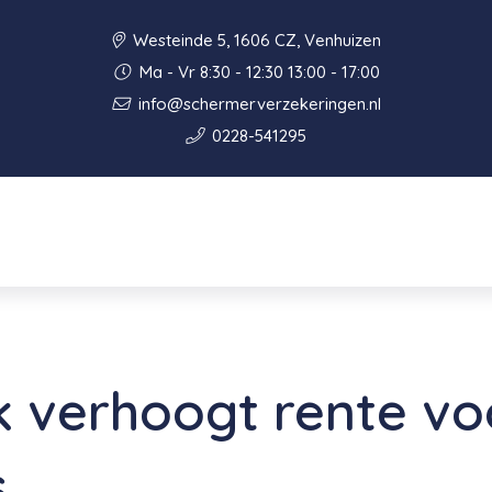
Westeinde 5, 1606 CZ, Venhuizen
Ma - Vr 8:30 - 12:30 13:00 - 17:00
info@schermerverzekeringen.nl
0228-541295
 verhoogt rente vo
s