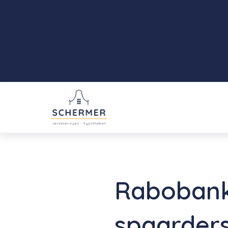
Rabobank
spaarder