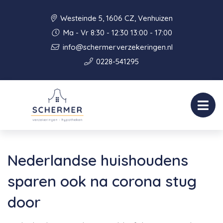
Westeinde 5, 1606 CZ, Venhuizen
Ma - Vr 8:30 - 12:30 13:00 - 17:00
info@schermerverzekeringen.nl
0228-541295
Nederlandse huishoudens
sparen ook na corona stug
door