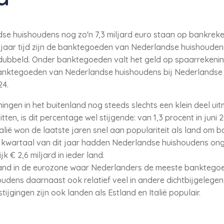
dse huishoudens nog zo'n 7,3 miljard euro staan op bankrek
e jaar tijd zijn de banktegoeden van Nederlandse huishoudens
ubbeld. Onder banktegoeden valt het geld op spaarrekening
anktegoeden van Nederlandse huishoudens bij Nederlandse 
24.
ngen in het buitenland nog steeds slechts een klein deel ui
en, is dit percentage wel stijgende: van 1,3 procent in juni 
 Italië won de laatste jaren snel aan populariteit als land o
 kwartaal van dit jaar hadden Nederlandse huishoudens ong
ijk € 2,6 miljard in ieder land.
land in de eurozone waar Nederlanders de meeste banktegoed
dens daarnaast ook relatief veel in andere dichtbijgelegen 
tijgingen zijn ook landen als Estland en Italië populair.