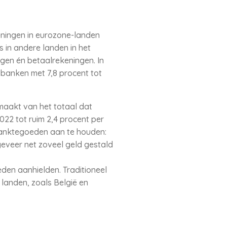
eningen in eurozone-landen
 in andere landen in het
en én betaalrekeningen. In
banken met 7,8 procent tot
tmaakt van het totaal dat
2022 tot ruim 2,4 procent per
m banktegoeden aan te houden:
eveer net zoveel geld gestald
en aanhielden. Traditioneel
landen, zoals België en