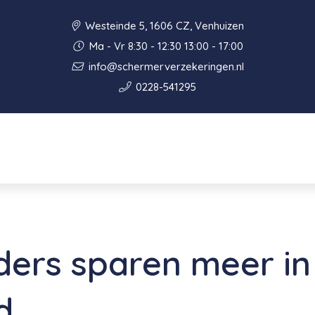
Westeinde 5, 1606 CZ, Venhuizen
Ma - Vr 8:30 - 12:30 13:00 - 17:00
info@schermerverzekeringen.nl
0228-541295
ers sparen meer in
d