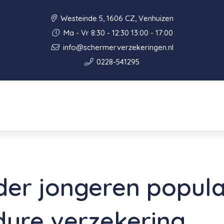
Westeinde 5, 1606 CZ, Venhuizen
Ma - Vr 8:30 - 12:30 13:00 - 17:00
info@schermerverzekeringen.nl
0228-541295
er jongeren popula
ure verzekering