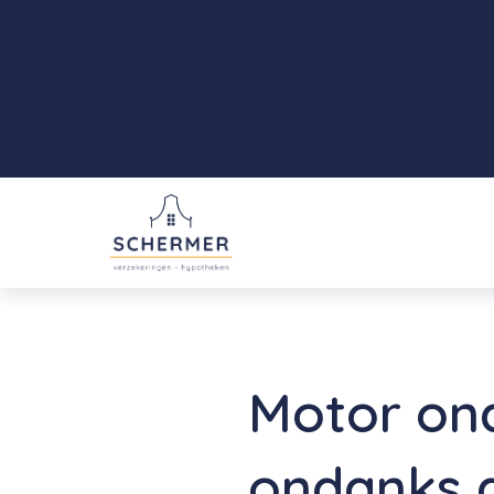
Motor ond
ondanks d