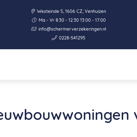
Westeinde 5, 1606 CZ, Venhuizen
Ma - Vr 8:30 - 12:30 13:00 - 17:00
info@schermerverzekeringen.nl
0228-541295
ieuwbouwwoningen 