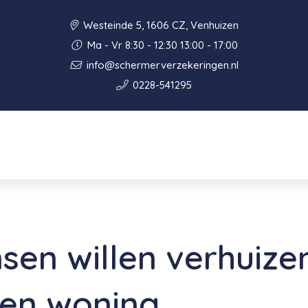
Westeinde 5, 1606 CZ, Venhuizen
Ma - Vr 8:30 - 12:30 13:00 - 17:00
info@schermerverzekeringen.nl
0228-541295
en willen verhuize
een woning