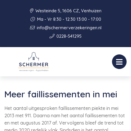
Westeinde 5, 1606 CZ, Venhuizen
Ma - Vr 8:30 - 12:30 13:00 - 17:00
info@schermerverzekeringen.nl
0228-541295
Meer faillissementen in mei
Het aantal uitgesproken faillissementen piekte in mei
2013 met 911. Daarna nam het aantal faillissementen tot
en met augustus 2017 af. Vervolgens bleef de trend tot
medio 2020 redelijk vlak. Sindsdien is het aantal