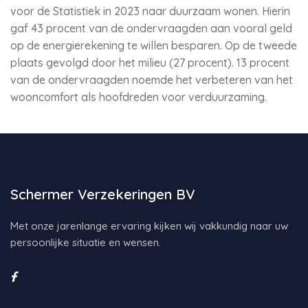
voor de Statistiek in 2023 naar duurzaam wonen. Hierin
gaf 43 procent van de ondervraagden aan vooral geld
op de energierekening te willen besparen. Op de tweede
plaats gevolgd door het milieu (27 procent). 13 procent
van de ondervraagden noemde het verbeteren van het
wooncomfort als hoofdreden voor verduurzaming.
Schermer Verzekeringen BV
Met onze jarenlange ervaring kijken wij vakkundig naar uw
persoonlijke situatie en wensen.