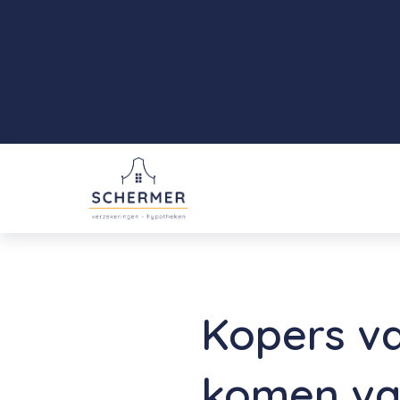
Kopers v
komen va