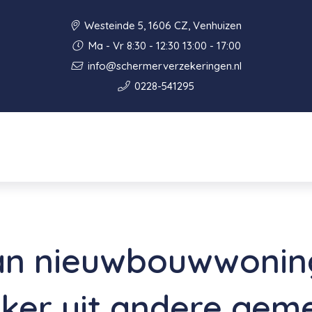
Westeinde 5, 1606 CZ, Venhuizen
Ma - Vr 8:30 - 12:30 13:00 - 17:00
info@schermerverzekeringen.nl
0228-541295
an nieuwbouwwonin
ker uit andere gem