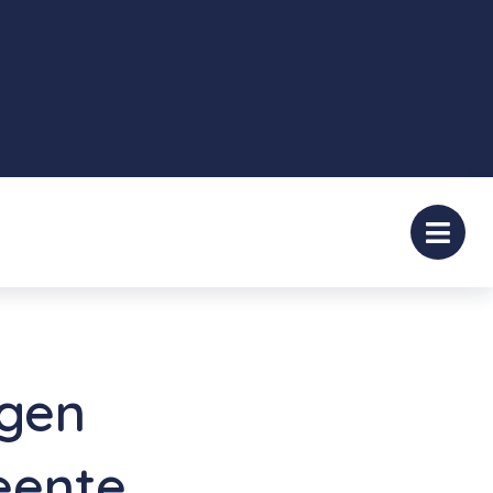
gen
eente