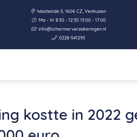
Westeinde 5, 1606 CZ, Venhuizen
Ma - Vr 8:30 - 12:30 13:00 - 17:00
info@schermerverzekeringen.nl
0228-541295
ng kostte in 2022 
.000 euro