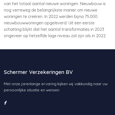
van het totaal aantal nieuwe woningen. Nieuwbouw is
nog verreweg de belangrijkste manier om nieuwe
woningen te creëren. In 2022 werden bijna 75.000
nieuwbouwwoningen opgeleverd. Uit een eerste
schatting blijkt dat het aantal transformaties in 2023
ongeveer op hetzelfde lage niveau zal zijn als in 2022.
Schermer Verzekeringen BV
Met onze jarenlange ervaring kijken wij vakkundig naar uw
persoonlijke situatie en wensen.