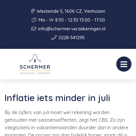
Westeinde 5, 1606 CZ, Venhuizen
Ma - Vr 8:30 - 12:30 13:00 - 17:00
info@schermerverzekeringen.nl
0228-541295
Inflatie iets minder in juli
Bij de cijfers van juli moet wel rekening worden
gehouden met seizoenseffecten, zegt het CBS. Zo zijn
vliegtickets in vakantiemaanden duurder dan in andere
maanden. De prijzen zijn dan tijdelijk hoger, maar dit is