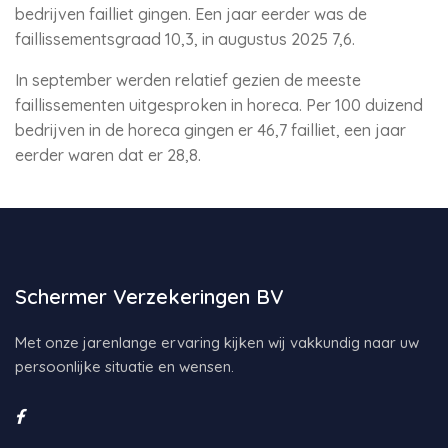
bedrijven failliet gingen. Een jaar eerder was de
faillissementsgraad 10,3, in augustus 2025 7,6.
In september werden relatief gezien de meeste
faillissementen uitgesproken in horeca. Per 100 duizend
bedrijven in de horeca gingen er 46,7 failliet, een jaar
eerder waren dat er 28,8.
Schermer Verzekeringen BV
Met onze jarenlange ervaring kijken wij vakkundig naar uw
persoonlijke situatie en wensen.