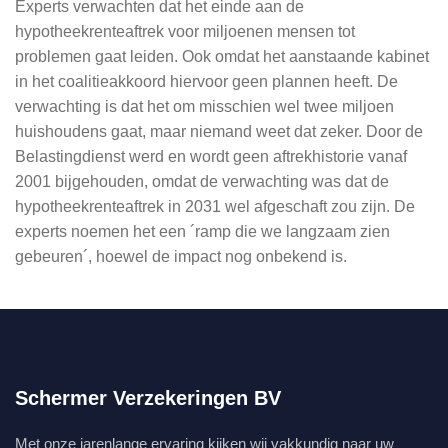
Experts verwachten dat het einde aan de
hypotheekrenteaftrek voor miljoenen mensen tot
problemen gaat leiden. Ook omdat het aanstaande kabinet
in het coalitieakkoord hiervoor geen plannen heeft. De
verwachting is dat het om misschien wel twee miljoen
huishoudens gaat, maar niemand weet dat zeker. Door de
Belastingdienst werd en wordt geen aftrekhistorie vanaf
2001 bijgehouden, omdat de verwachting was dat de
hypotheekrenteaftrek in 2031 wel afgeschaft zou zijn. De
experts noemen het een ´ramp die we langzaam zien
gebeuren´, hoewel de impact nog onbekend is.
Schermer Verzekeringen BV
Met onze jarenlange ervaring kijken wij vakkundig naar uw