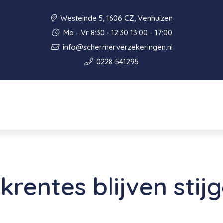
Westeinde 5, 1606 CZ, Venhuizen
Ma - Vr 8:30 - 12:30 13:00 - 17:00
info@schermerverzekeringen.nl
0228-541295
rentes blijven stij