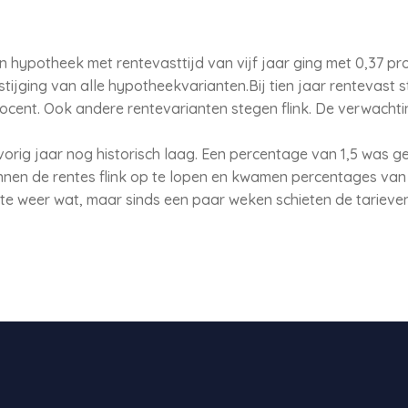
n hypotheek met rentevasttijd van vijf jaar ging met 0,37 
tijging van alle hypotheekvarianten.Bij tien jaar rentevast 
cent. Ook andere rentevarianten stegen flink. De verwachting
rig jaar nog historisch laag. Een percentage van 1,5 was ge
onnen de rentes flink op te lopen en kwamen percentages van
nte weer wat, maar sinds een paar weken schieten de tariev