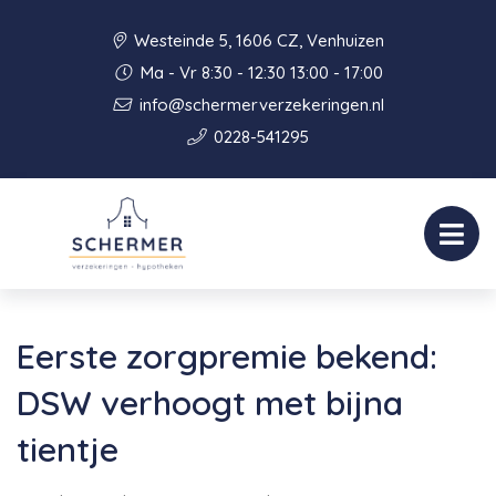
Westeinde 5, 1606 CZ, Venhuizen
Ma - Vr 8:30 - 12:30 13:00 - 17:00
info@schermerverzekeringen.nl
0228-541295
Eerste zorgpremie bekend:
DSW verhoogt met bijna
tientje