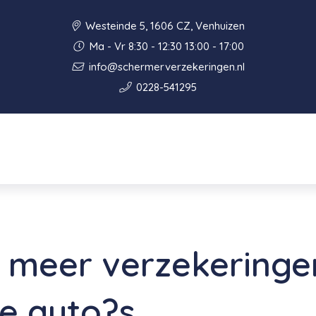
Westeinde 5, 1606 CZ, Venhuizen
Ma - Vr 8:30 - 12:30 13:00 - 17:00
info@schermerverzekeringen.nl
0228-541295
e meer verzekeringe
he auto?s