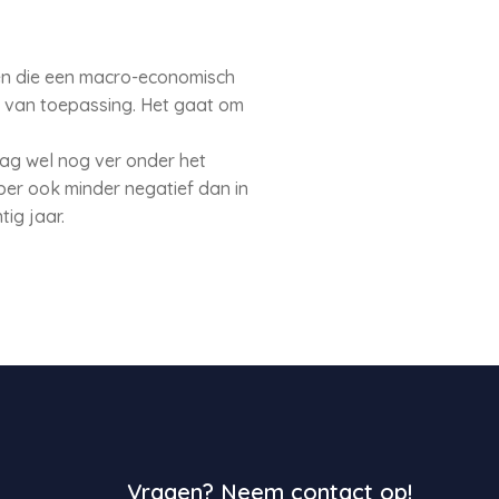
men die een macro-economisch
’s van toepassing. Het gaat om
ag wel nog ver onder het
er ook minder negatief dan in
ig jaar.
Vragen? Neem contact op!