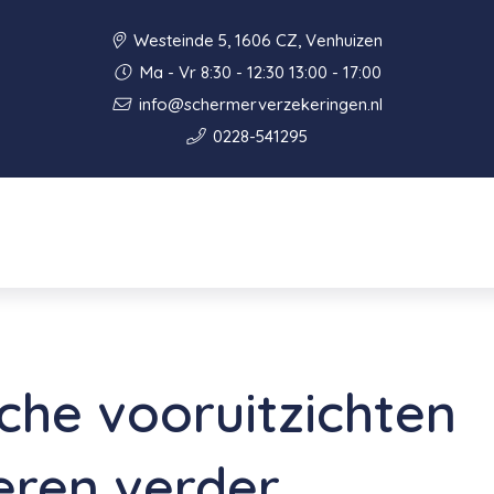
Westeinde 5, 1606 CZ, Venhuizen
Ma - Vr 8:30 - 12:30 13:00 - 17:00
info@schermerverzekeringen.nl
0228-541295
he vooruitzichten
eren verder