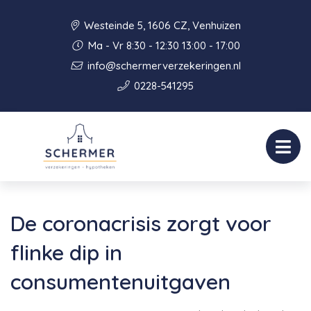
Westeinde 5, 1606 CZ, Venhuizen
Ma - Vr 8:30 - 12:30 13:00 - 17:00
info@schermerverzekeringen.nl
0228-541295
De coronacrisis zorgt voor
flinke dip in
consumentenuitgaven