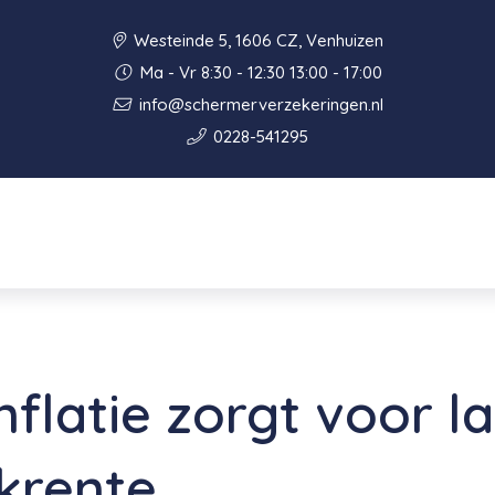
Westeinde 5, 1606 CZ, Venhuizen
Ma - Vr 8:30 - 12:30 13:00 - 17:00
info@schermerverzekeringen.nl
0228-541295
nflatie zorgt voor l
krente