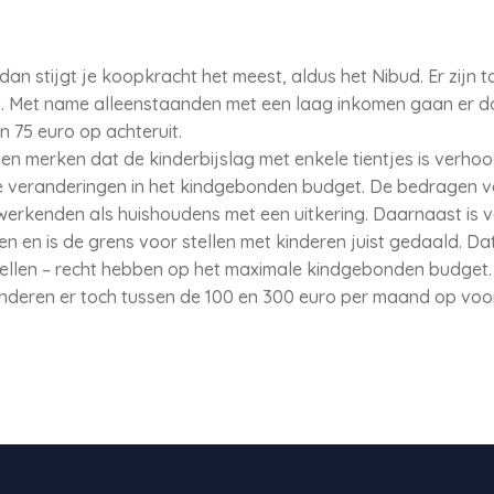
 dan stijgt je koopkracht het meest, aldus het Nibud. Er zijn 
. Met name alleenstaanden met een laag inkomen gaan er do
n 75 euro op achteruit.
n merken dat de kinderbijslag met enkele tientjes is verhoog
e veranderingen in het kindgebonden budget. De bedragen va
erkenden als huishoudens met een uitkering. Daarnaast is 
en is de grens voor stellen met kinderen juist gedaald. Da
tellen – recht hebben op het maximale kindgebonden budget
nderen er toch tussen de 100 en 300 euro per maand op voo