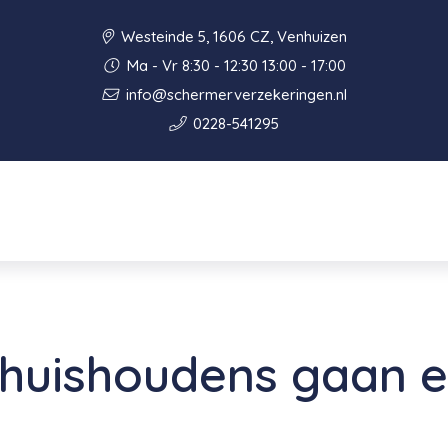
Westeinde 5, 1606 CZ, Venhuizen
Ma - Vr 8:30 - 12:30 13:00 - 17:00
info@schermerverzekeringen.nl
0228-541295
e huishoudens gaan 