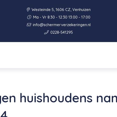
Westeinde 5, 1606 CZ, Venhuizen
Ma - Vr 8:30 - 12:30 13:00 - 17:00
info@schermerverzekeringen.nl
0228-541295
gen huishoudens na
24