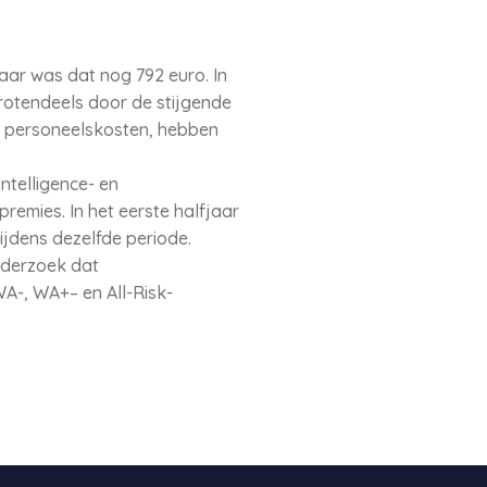
aar was dat nog 792 euro. In
rotendeels door de stijgende
e personeelskosten, hebben
Intelligence- en
premies. In het eerste halfjaar
ijdens dezelfde periode.
nderzoek dat
WA-, WA+– en All-Risk-