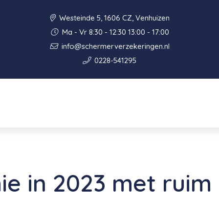
Westeinde 5, 1606 CZ, Venhuizen
Ma - Vr 8:30 - 12:30 13:00 - 17:00
info@schermerverzekeringen.nl
0228-541295
e in 2023 met ruim