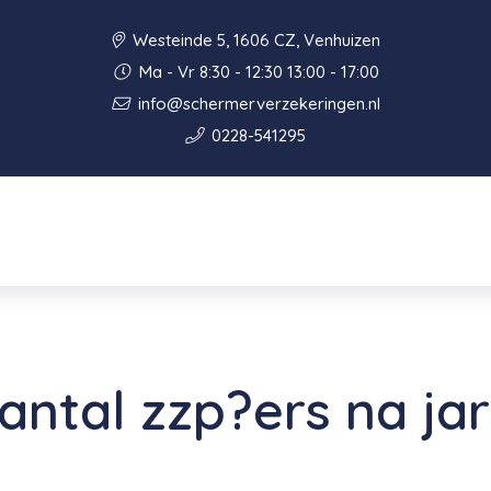
Westeinde 5, 1606 CZ, Venhuizen
Ma - Vr 8:30 - 12:30 13:00 - 17:00
info@schermerverzekeringen.nl
0228-541295
ntal zzp?ers na ja