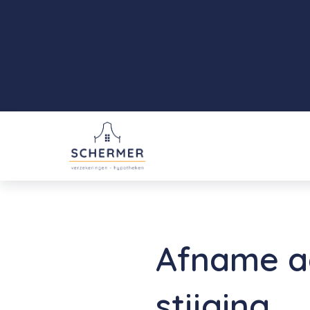
Afname aa
stijging