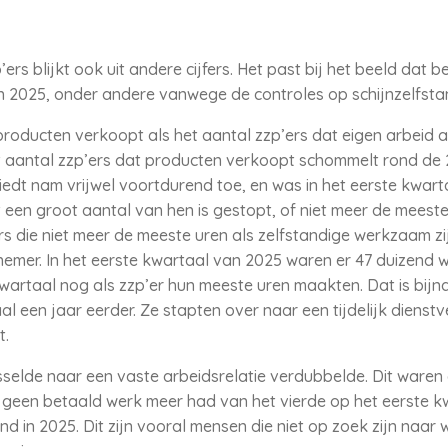
rs blijkt ook uit andere cijfers. Het past bij het beeld dat 
 in 2025, onder andere vanwege de controles op schijnzelfsta
producten verkoopt als het aantal zzp’ers dat eigen arbeid a
t aantal zzp’ers dat producten verkoopt schommelt rond de 
iedt nam vrijwel voortdurend toe, en was in het eerste kwar
 een groot aantal van hen is gestopt, of niet meer de meeste 
s die niet meer de meeste uren als zelfstandige werkzaam zij
nemer. In het eerste kwartaal van 2025 waren er 47 duizend 
 kwartaal nog als zzp’er hun meeste uren maakten. Dat is bijn
l een jaar eerder. Ze stapten over naar een tijdelijk dienst
t.
sselde naar een vaste arbeidsrelatie verdubbelde. Dit waren 
t geen betaald werk meer had van het vierde op het eerste kw
nd in 2025. Dit zijn vooral mensen die niet op zoek zijn naar 