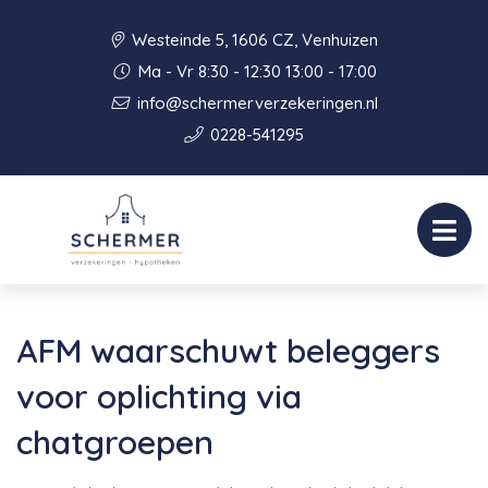
Westeinde 5, 1606 CZ, Venhuizen
Ma - Vr 8:30 - 12:30 13:00 - 17:00
info@schermerverzekeringen.nl
0228-541295
AFM waarschuwt beleggers
voor oplichting via
chatgroepen