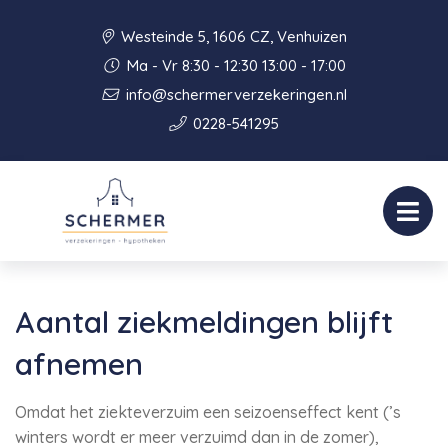
Westeinde 5, 1606 CZ, Venhuizen
Ma - Vr 8:30 - 12:30 13:00 - 17:00
info@schermerverzekeringen.nl
0228-541295
Aantal ziekmeldingen blijft
afnemen
Omdat het ziekteverzuim een seizoenseffect kent (’s
winters wordt er meer verzuimd dan in de zomer),