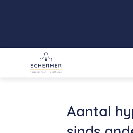
Aantal h
sinds and