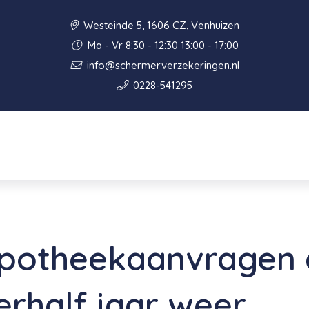
Westeinde 5, 1606 CZ, Venhuizen
Ma - Vr 8:30 - 12:30 13:00 - 17:00
info@schermerverzekeringen.nl
0228-541295
ypotheekaanvragen 
erhalf jaar weer