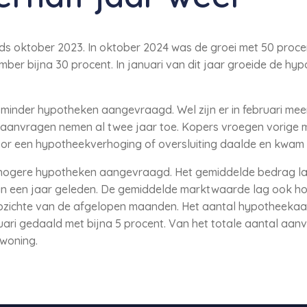
ds oktober 2023. In oktober 2024 was de groei met 50 procen
mber bijna 30 procent. In januari van dit jaar groeide de h
taal minder hypotheken aangevraagd. Wel zijn er in februari 
 aanvragen nemen al twee jaar toe. Kopers vroegen vorige
r een hypotheekverhoging of oversluiting daalde en kwam ui
ogere hypotheken aangevraagd. Het gemiddelde bedrag lag 
an een jaar geleden. De gemiddelde marktwaarde lag ook hog
opzichte van de afgelopen maanden. Het aantal hypotheeka
ari gedaald met bijna 5 procent. Van het totale aantal aan
woning.