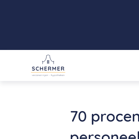
70 proce
personeel