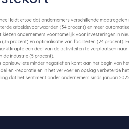
oneel leidt ertoe dat ondernemers verschillende maatregel
eterde arbeidsvoorwaarden (34 procent) en meer automatiser
t kiezen ondernemers voornamelijk voor investeringen in nie
(35 procent) en optimalisatie van faciliteiten (24 procent). E
ktkrapte een deel van de activiteiten te verplaatsen naar 
n de industrie (5 procent).
 opnieuw iets minder negatief en komt aan het begin van h
ndel en -reparatie en in het vervoer en opslag verbeterde he
ing dat het sentiment onder ondernemers sinds januari 2022