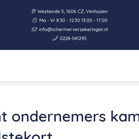
Westeinde 5, 1606 CZ, Venhuizen
Ma - Vr 8:30 - 12:30 13:00 - 17:00
info@schermerverzekeringen.nl
0228-541295
nt ondernemers ka
stekort